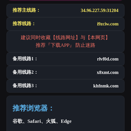
推荐主线路：
34.96.227.59:31204
推荐线路：
i9zciw.com
建议同时收藏【线路网址】与【本网页】
推荐『下载APP』 防止迷路
备用线路1：
rlvf0d.com
备用线路2：
x8xmt.com
备用线路3：
khfnmk.com
推荐浏览器：
谷歌、Safari、火狐、Edge